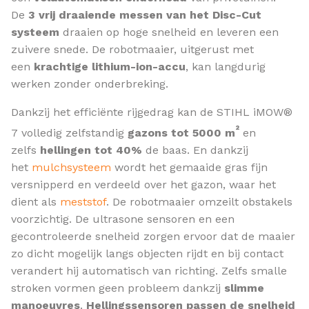
De
3 vrij draaiende messen van het Disc-Cut
systeem
draaien op hoge snelheid en leveren een
zuivere snede. De robotmaaier, uitgerust met
een
krachtige lithium-ion-accu
, kan langdurig
werken zonder onderbreking.
Dankzij het efficiënte rijgedrag kan de STIHL iMOW®
²
7 volledig zelfstandig
gazons tot 5000 m
en
zelfs
hellingen tot 40%
de baas. En dankzij
het
mulchsysteem
wordt het gemaaide gras fijn
versnipperd en verdeeld over het gazon, waar het
dient als
meststof
. De robotmaaier omzeilt obstakels
voorzichtig. De ultrasone sensoren en een
gecontroleerde snelheid zorgen ervoor dat de maaier
zo dicht mogelijk langs objecten rijdt en bij contact
verandert hij automatisch van richting. Zelfs smalle
stroken vormen geen probleem dankzij
slimme
manoeuvres
.
Hellingssensoren passen de snelheid