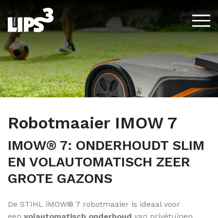
Spring naar de inhoud
Robotmaaier IMOW 7
IMOW® 7: ONDERHOUDT SLIM
EN VOLAUTOMATISCH ZEER
GROTE GAZONS
De STIHL iMOW® 7 robotmaaier is ideaal voor
een
volautomatisch onderhoud
van privétuinen.